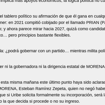
to implica más apoyos económicos, la lógica política no c
 tablero político su afirmación de que él gana en cualq
ner: en 2021 compitió cobijado por el llamado PRIAN (
 y ahora parece mirar hacia 2027, quizá como candidato
… pero principios bastante flexibles.
da: ¿podrá gobernar con un partido… mientras milita pol
yer ni la gobernadora ni la dirigencia estatal de MOREN
e esta misma mañana este último punto haya sido aclara
e MORENA, Esteban Ramírez Zepeta, quien no negó haber
ue si Uribe solicita formalmente su incorporación, será
do la que decida si procede o no su ingreso.