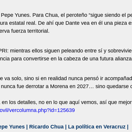
 Pepe Yunes. Para Chua, el peroteño “sigue siendo el p
tura estatal real. De ahí que Dante vea en él una pieza e
rva fuerza territorial.
PRI: mientras ellos siguen peleando entre sí y sobreviv
cia para convertirse en la cabeza de una futura alianza
te va solo, sino si en realidad nunca pensó ir acompaña
o nunca fue derrotar a Morena en 2027… sino quedarse c
en los detalles, no en lo que aquí vemos, así que mejor
/movil/vercolumna.php?id=125639
epe Yunes
|
Ricardo Chua
|
La política en Veracruz
|