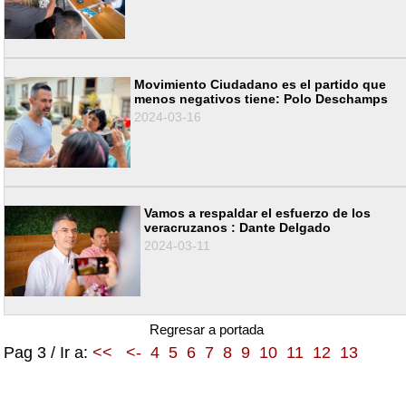
Movimiento Ciudadano es el partido que
menos negativos tiene: Polo Deschamps
2024-03-16
Vamos a respaldar el esfuerzo de los
veracruzanos : Dante Delgado
2024-03-11
Regresar a portada
Pag 3 / Ir a:
<<
<-
4
5
6
7
8
9
10
11
12
13