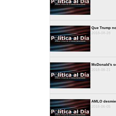
Que Trump no 
2018-08-28
McDonald’s so
2018-08-21
AMLO desmient
2018-06-05