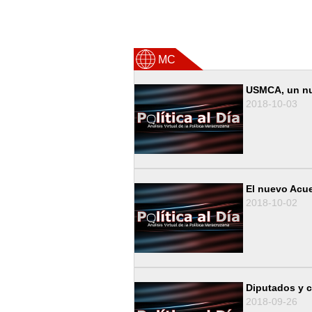
MC
USMCA, un nu
2018-10-03
El nuevo Acue
2018-10-02
Diputados y c
2018-09-26