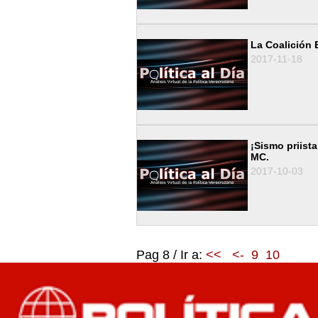
La Coalición 
2017-11-18
¡Sismo priist
MC.
2017-10-03
Pag 8 / Ir a:
<<
<-
9
10