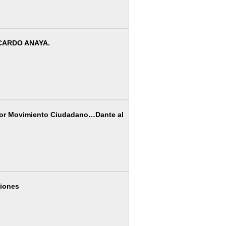
ICARDO ANAYA.
por Movimiento Ciudadano…Dante al
ciones