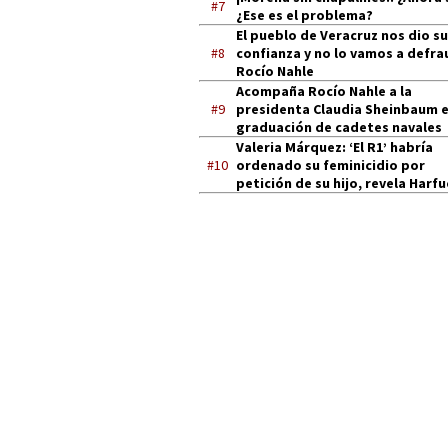
#7
¿Ese es el problema?
El pueblo de Veracruz nos dio su
#8
confianza y no lo vamos a defra
Rocío Nahle
Acompaña Rocío Nahle a la
#9
presidenta Claudia Sheinbaum 
graduación de cadetes navales
Valeria Márquez: ‘El R1’ habría
#10
ordenado su feminicidio por
petición de su hijo, revela Harf