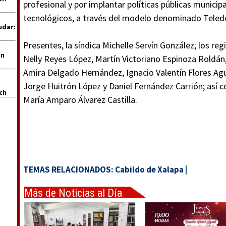
profesional y por implantar políticas públicas munici
tecnológicos, a través del modelo denominado Teled
udar:
Presentes, la síndica Michelle Servín González; los re
en
Nelly Reyes López, Martín Victoriano Espinoza Roldán,
Amira Delgado Hernández, Ignacio Valentín Flores Agu
Jorge Huitrón López y Daniel Fernández Carrión; así 
uch
María Amparo Álvarez Castilla.
TEMAS RELACIONADOS:
Cabildo de Xalapa
|
Más de Noticias al Día