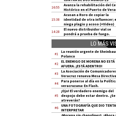
Avanza la rehabilitación del C
16:55
Histórico en el Puerto de Vera
Acusan a Roro de copiar la
15:38
identidad de otra influencer; e
niega plagio y acoso (+Video)
El nuevo distribuidor vial se
14:28
pondrá a prueba de fuego.
LO MÁS VI
La reunión urgente de Sheinba
#1
Polanco
EL ENEMIGO DE MORENA NO ESTÁ
#2
AFUERA. ¡ESTÁ ADENTRO!
La Asociación de Comunicadore
#3
Veracruz renueva Mesa Directiv
Para ponerse al día en la Polític
#4
veracruzana: En Flash.
¡Ojo! El verdadero enemigo del
#5
despojo debe estar dentro. ¿Se
atreverán?
UNA FOTOGRAFÍA QUE DIO TENT
#6
INTERPRETAR
¡Morena sin chapulines!: ¿Ahora 