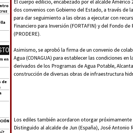
El cuerpo edilicio, encabezado por el alcalde Américo 
entro
dos convenios con Gobierno del Estado, a través de la
cruz
para dar seguimiento a las obras a ejecutar con recu
lla
Financiero para Inversión (FORTAFIN) y del Fondo de 
(PRODERE).
STO
Asimismo, se aprobó la firma de un convenio de colab
Agua (CONAGUA) para establecer las condiciones en la
um en
derivados de los Programas de Agua Potable, Alcantar
construcción de diversas obras de infraestructura hidr
s de
a
a
Los ediles también acordaron otorgar próximamente
ACIÓN
Distinguido al alcalde de Jun (España), José Antonio 
sí?