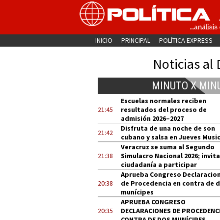
INICIO
PRINCIPAL
POLÍTICA EXPRESS
Noticias al 
MINUTO X MIN
Escuelas normales reciben
21:45
resultados del proceso de
admisión 2026–2027
Disfruta de una noche de son
21:42
cubano y salsa en Jueves Music
Veracruz se suma al Segundo
21:38
Simulacro Nacional 2026; invita
ciudadanía a participar
Aprueba Congreso Declaracio
20:38
de Procedencia en contra de 
munícipes
APRUEBA CONGRESO
20:35
DECLARACIONES DE PROCEDENCI
CONTRA DE DOS MUNÍCIPES