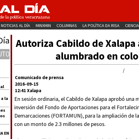
NOTICIAS AL DÍA
MINXMIN
COLUMNAS
LA POLÍTICA DA RISA
CIENCIA
Día
Autoriza Cabildo de Xalapa
alumbrado en col
UTO
/
Comunicado de prensa
2016-09-15
al
12:41 Xalapa
En sesión ordinaria, el Cabildo de Xalapa aprobó una 
 a la
inversión del Fondo de Aportaciones para el Fortaleci
nes
Demarcaciones (FORTAMUN), para la ampliación de la
dos
con un monto de 2.3 millones de pesos.
A EN