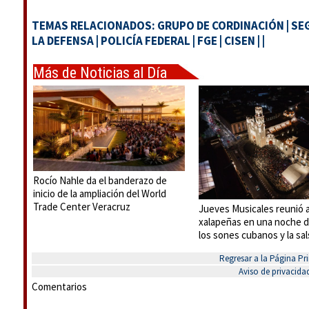
TEMAS RELACIONADOS:
GRUPO DE CORDINACIÓN
|
SE
LA DEFENSA
|
POLICÍA FEDERAL
|
FGE
|
CISEN
|
|
Más de Noticias al Día
Rocío Nahle da el banderazo de
inicio de la ampliación del World
Trade Center Veracruz
Jueves Musicales reunió a
xalapeñas en una noche d
los sones cubanos y la sal
Regresar a la Página Pri
Aviso de privacida
Comentarios