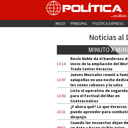
INICIO
PRINCIPAL
POLÍTICA EXPRESS
Noticias al 
MINUTO X MIN
Rocío Nahle da el banderazo d
13:14
inicio de la ampliación del Wor
Trade Center Veracruz
Jueves Musicales reunió a fami
13:07
xalapeñas en una noche dedic
los sones cubanos y la salsa
Listo el operativo de segurid
13:02
para el Festival del Mar en
Coatzacoalcos
¿Y ahora qué? Lo que Veracruz
10:21
puede aprender para combatir
despojo.
Cuando las encuestas dejan de
09:51
un dato y hacen visible quien