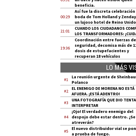
beneficia.
Así fue la discreta celebración
00:29
boda de Tom Holland y Zenday
un lujoso hotel de Reino Unido
CUANDO LOS CIUDADANOS COM
21:01
LOS TRANSFORMADORES: ¡CUID
Coordinación entre fuerzas de
seguridad, decomisa más de 1
19:36
dosis de estupefacientes y
recuperan 18 vehículos
LO MÁS VI
La reunión urgente de Sheinba
#1
Polanco
EL ENEMIGO DE MORENA NO ESTÁ
#2
AFUERA. ¡ESTÁ ADENTRO!
UNA FOTOGRAFÍA QUE DIO TENT
#3
INTERPRETAR
¡Ojo! El verdadero enemigo del
#4
despojo debe estar dentro. ¿Se
atreverán?
El nuevo distribuidor vial se po
#5
a prueba de fuego.