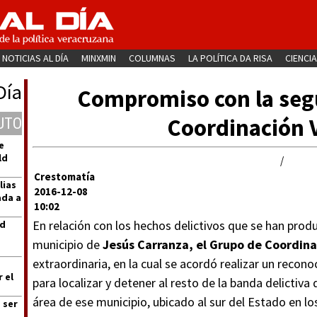
NOTICIAS AL DÍA
MINXMIN
COLUMNAS
LA POLÍTICA DA RISA
CIENCIA
Día
Compromiso con la seg
Coordinación 
UTO
e
ld
/
Crestomatía
lias
2016-12-08
ada a
10:02
En relación con los hechos delictivos que se han prod
ad
municipio de
Jesús Carranza, el Grupo de Coordina
extraordinaria, en la cual se acordó realizar un recon
 el
para localizar y detener al resto de la banda delictiva
área de ese municipio, ubicado al sur del Estado en l
 ser