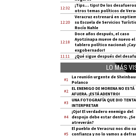
¡Tips… tips! De los desafueros
12:32
otros temas políticos de Vera
Veracruz estrenará en septie
12:20
su Escuela de Servicios Turísti
Rocío Nahle
Doce años después, el caso
Ayotzinapa mueve de nuevo el
12:18
tablero político nacional: ¡Cay
exgobernador!
11:11
¿Qué sigue después del desaf
LO MÁS VI
La reunión urgente de Sheinba
#1
Polanco
EL ENEMIGO DE MORENA NO ESTÁ
#2
AFUERA. ¡ESTÁ ADENTRO!
UNA FOTOGRAFÍA QUE DIO TENT
#3
INTERPRETAR
¡Ojo! El verdadero enemigo del
#4
despojo debe estar dentro. ¿Se
atreverán?
El pueblo de Veracruz nos dio su
#5
confianza y no lo vamos a defra