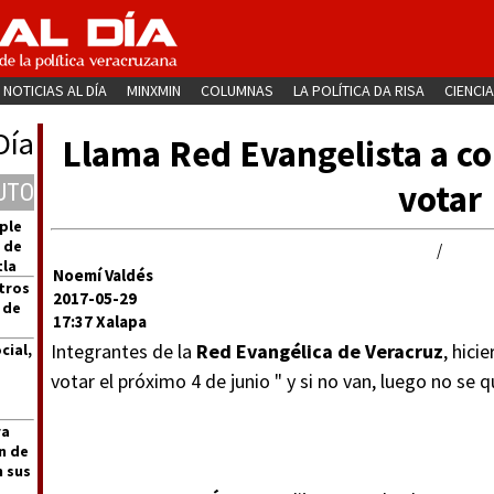
NOTICIAS AL DÍA
MINXMIN
COLUMNAS
LA POLÍTICA DA RISA
CIENCIA
Día
Llama Red Evangelista a co
votar
UTO
ple
 de
/
tla
Noemí Valdés
tros
2017-05-29
 de
17:37 Xalapa
Integrantes de la
Red Evangélica de Veracruz
, hici
cial,
votar el próximo 4 de junio " y si no van, luego no se q
ra
n de
n sus