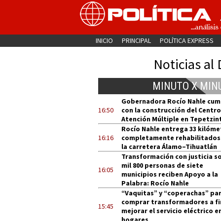
INICIO
PRINCIPAL
POLÍTICA EXPRESS
Noticias al 
MINUTO X MIN
Gobernadora Rocío Nahle cum
16:50
con la construcción del Centro
Atención Múltiple en Tepetzin
Rocío Nahle entrega 33 kilóme
16:16
completamente rehabilitados
la carretera Álamo–Tihuatlán
Transformación con justicia so
mil 800 personas de siete
16:05
municipios reciben Apoyo a la
Palabra: Rocío Nahle
“Vaquitas” y “coperachas” pa
comprar transformadores a fi
15:45
mejorar el servicio eléctrico e
hogares