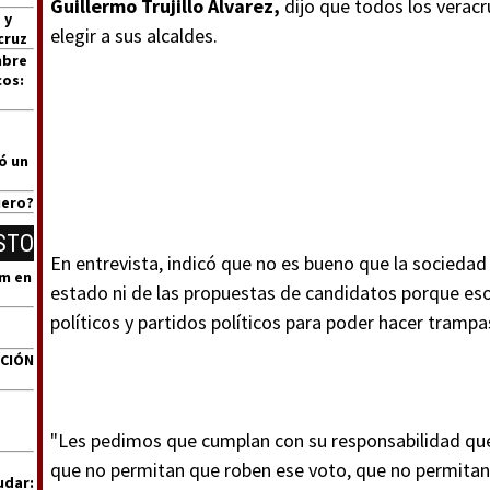
Guillermo Trujillo Álvarez,
dijo que todos los veracr
 y
elegir a sus alcaldes.
cruz
mbre
cos:
ó un
uero?
STO
En entrevista, indicó que no es bueno que la sociedad 
um en
estado ni de las propuestas de candidatos porque es
políticos y partidos políticos para poder hacer tramp
ACIÓN
"Les pedimos que cumplan con su responsabilidad que 
que no permitan que roben ese voto, que no permitan
udar: