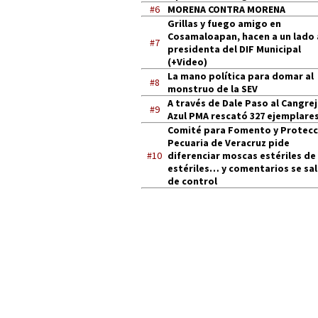
#6
MORENA CONTRA MORENA
Grillas y fuego amigo en
Cosamaloapan, hacen a un lado 
#7
presidenta del DIF Municipal
(+Video)
La mano política para domar al
#8
monstruo de la SEV
A través de Dale Paso al Cangre
#9
Azul PMA rescató 327 ejemplares
Comité para Fomento y Protecc
Pecuaria de Veracruz pide
#10
diferenciar moscas estériles de
estériles… y comentarios se sa
de control