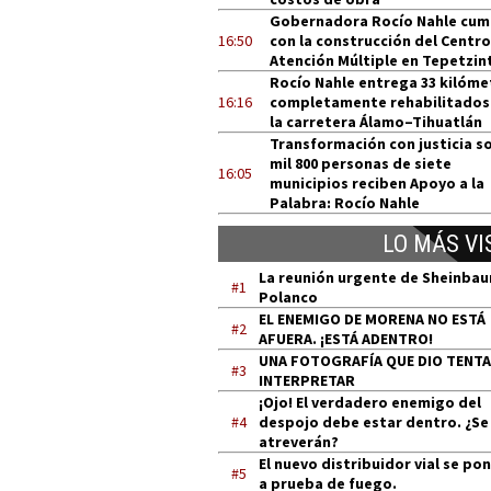
Gobernadora Rocío Nahle cum
16:50
con la construcción del Centro
Atención Múltiple en Tepetzin
Rocío Nahle entrega 33 kilóme
16:16
completamente rehabilitados
la carretera Álamo–Tihuatlán
Transformación con justicia so
mil 800 personas de siete
16:05
municipios reciben Apoyo a la
Palabra: Rocío Nahle
LO MÁS VI
La reunión urgente de Sheinba
#1
Polanco
EL ENEMIGO DE MORENA NO ESTÁ
#2
AFUERA. ¡ESTÁ ADENTRO!
UNA FOTOGRAFÍA QUE DIO TENT
#3
INTERPRETAR
¡Ojo! El verdadero enemigo del
#4
despojo debe estar dentro. ¿Se
atreverán?
El nuevo distribuidor vial se po
#5
a prueba de fuego.