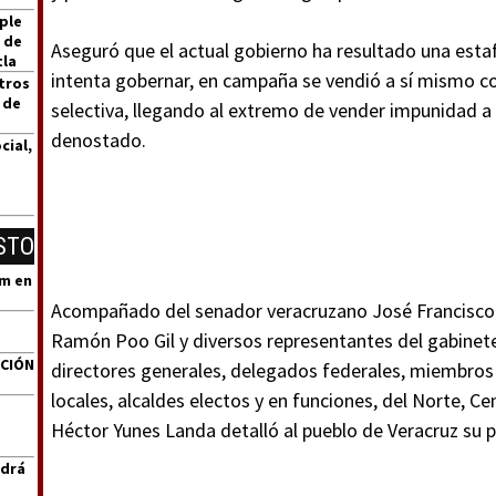
ple
 de
Aseguró que el actual gobierno ha resultado una esta
tla
intenta gobernar, en campaña se vendió a sí mismo com
tros
 de
selectiva, llegando al extremo de vender impunidad a
denostado.
cial,
STO
um en
Acompañado del senador veracruzano José Francisco Yu
Ramón Poo Gil y diversos representantes del gabinete 
ACIÓN
directores generales, delegados federales, miembros 
locales, alcaldes electos y en funciones, del Norte, Ce
Héctor Yunes Landa detalló al pueblo de Veracruz su p
ndrá