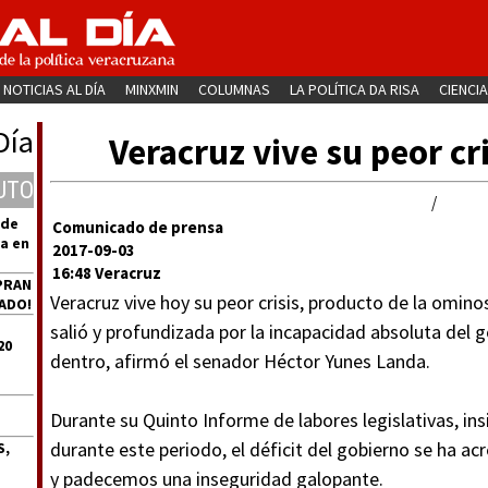
NOTICIAS AL DÍA
MINXMIN
COLUMNAS
LA POLÍTICA DA RISA
CIENCIA
Día
Veracruz vive su peor cr
UTO
/
 de
Comunicado de prensa
a en
2017-09-03
16:48 Veracruz
PRAN
Veracruz vive hoy su peor crisis, producto de la omino
ADO!
salió y profundizada por la incapacidad absoluta del 
20
dentro, afirmó el senador Héctor Yunes Landa.
Durante su Quinto Informe de labores legislativas, in
durante este periodo, el déficit del gobierno se ha 
S,
y padecemos una inseguridad galopante.