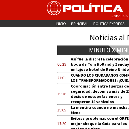
INICIO
PRINCIPAL
POLÍTICA EXPRESS
Noticias al 
MINUTO X MIN
Así fue la discreta celebración
00:29
boda de Tom Holland y Zenday
un lujoso hotel de Reino Unido
CUANDO LOS CIUDADANOS COM
21:01
LOS TRANSFORMADORES: ¡CUID
Coordinación entre fuerzas de
seguridad, decomisa más de 1
19:36
dosis de estupefacientes y
recuperan 18 vehículos
La mentira cuando no mancha,
19:05
tizna
Evítese problemas con el ORFI
17:20
mejor cheque la Guía para los
costos de obra