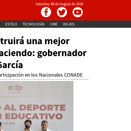
Saturday 08 de August de 2026
ESTILO
TECNOLOGÍA
CINE
VIAJES
struirá una mejor
haciendo: gobernador
García
participación en los Nacionales CONADE