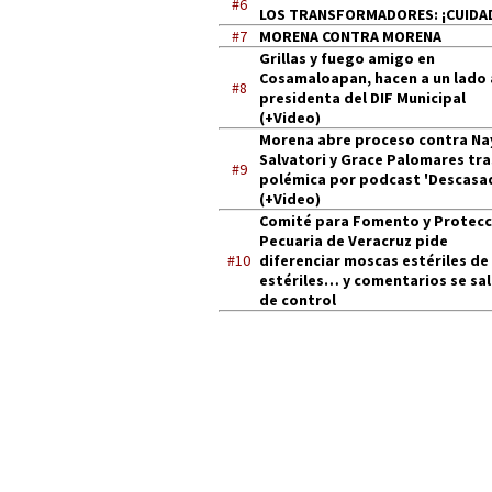
#6
LOS TRANSFORMADORES: ¡CUIDA
#7
MORENA CONTRA MORENA
Grillas y fuego amigo en
Cosamaloapan, hacen a un lado 
#8
presidenta del DIF Municipal
(+Video)
Morena abre proceso contra Na
Salvatori y Grace Palomares tra
#9
polémica por podcast 'Descasa
(+Video)
Comité para Fomento y Protecc
Pecuaria de Veracruz pide
#10
diferenciar moscas estériles de
estériles… y comentarios se sa
de control