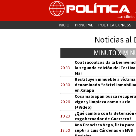
INICIO
PRINCIPAL
POLÍTICA EXPRESS
Noticias al 
MINUTO X MIN
Coatzacoalcos da la bienvenid
20:33
la segunda edición del Festival
Mar
Restituyen inmueble a víctima
20:30
denominado “cártel inmobilia
en Xalapa
Cosamaloapan busca recupera
20:26
vigor y limpieza como su río
(+Video)
¿Qué cambia con la detención 
19:29
exgobernador de Guerrero?
Ana Francisca Vega, lista para
18:50
suplir a Luis Cárdenas en MVS
Noticias