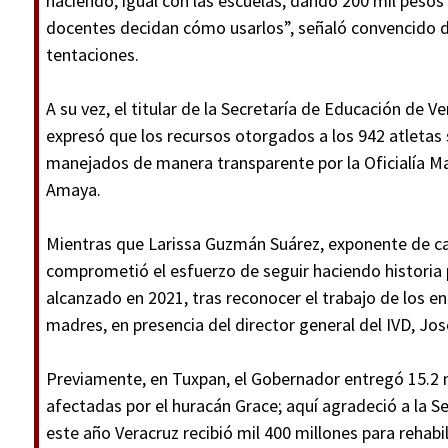
haciendo; igual con las escuelas, dando 200 mil pesos 
docentes decidan cómo usarlos”, señaló convencido de 
tentaciones.
A su vez, el titular de la Secretaría de Educación de V
expresó que los recursos otorgados a los 942 atletas
manejados de manera transparente por la Oficialía Ma
Amaya.
Mientras que Larissa Guzmán Suárez, exponente de ca
comprometió el esfuerzo de seguir haciendo historia 
alcanzado en 2021, tras reconocer el trabajo de los en
madres, en presencia del director general del IVD, Jo
Previamente, en Tuxpan, el Gobernador entregó 15.2 
afectadas por el huracán Grace; aquí agradeció a la S
este año Veracruz recibió mil 400 millones para rehab