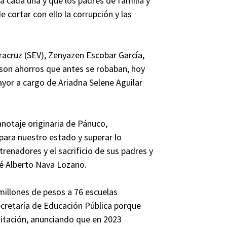
a cada una y que los padres de familia y
cortar con ello la corrupción y las
eracruz (SEV), Zenyazen Escobar García,
 son ahorros que antes se robaban, hoy
yor a cargo de Ariadna Selene Aguilar
notaje originaria de Pánuco,
para nuestro estado y superar lo
trenadores y el sacrificio de sus padres y
sé Alberto Nava Lozano.
millones de pesos a 76 escuelas
ecretaría de Educación Pública porque
ilitación, anunciando que en 2023