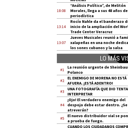
“Análisis Político”, de Melitón
18:08
Morales, llega a sus 48 años de
periodística
Rocío Nahle da el banderazo d
13:14
inicio de la ampliación del Wor
Trade Center Veracruz
Jueves Musicales reunió a fami
13:07
xalapeñas en una noche dedic
los sones cubanos y la salsa
LO MÁS VI
La reunión urgente de Sheinba
#1
Polanco
EL ENEMIGO DE MORENA NO ESTÁ
#2
AFUERA. ¡ESTÁ ADENTRO!
UNA FOTOGRAFÍA QUE DIO TENT
#3
INTERPRETAR
¡Ojo! El verdadero enemigo del
#4
despojo debe estar dentro. ¿Se
atreverán?
El nuevo distribuidor vial se po
#5
a prueba de fuego.
CUANDO LOS CIUDADANOS COMP