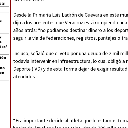
DO!
Desde la Primaria Luis Ladrón de Guevara en este mun
a
dijo a los presentes que Veracruz está rompiendo un
años atrás: “no podíamos destinar dinero a los depor
y
seguir la vía de federaciones, registros, puntajes o tra
s
das'
Incluso, señaló que el veto por una deuda de 2 mil m
ión
todavía intervenir en infraestructura, lo cual obligó a
 no
Deporte (IVD) y de esta forma dejar de exigir resultad
len
atendidos.
“Era importante decirle al atleta que lo estamos to