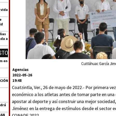
 vida
e
ld
lias
ada a
STO
um en
Cuitláhuac García Jim
Agencias
2022-05-26
19:48
ACIÓN
Coatzintla, Ver., 26 de mayo de 2022.- Por primera ve
económico a los atletas antes de tomar parte en una
apostar al deporte y así construir una mejor sociedad
ndrá
Jiménez en la entrega de estímulos desde el sector e
RAN
CONADE 2022.