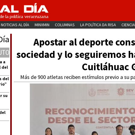
NOTICIAS AL DÍA
MINXMIN
COLUMNAS
LA POLÍTICA DA RISA
CIENCIA
Día
Apostar al deporte con
sociedad y lo seguiremos 
UTO
a a
Cuitláhuac 
 del
Más de 900 atletas reciben estímulos previo a su 
s del
rio”
r su
del