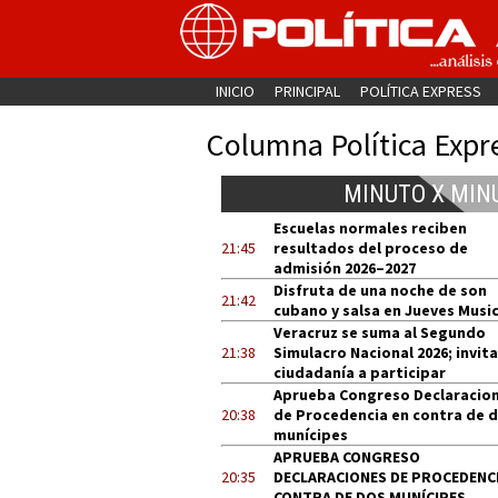
INICIO
PRINCIPAL
POLÍTICA EXPRESS
Columna Política Expr
MINUTO X MIN
Escuelas normales reciben
21:45
resultados del proceso de
admisión 2026–2027
Disfruta de una noche de son
21:42
cubano y salsa en Jueves Music
Veracruz se suma al Segundo
21:38
Simulacro Nacional 2026; invita
ciudadanía a participar
Aprueba Congreso Declaracio
20:38
de Procedencia en contra de 
munícipes
APRUEBA CONGRESO
20:35
DECLARACIONES DE PROCEDENCI
CONTRA DE DOS MUNÍCIPES