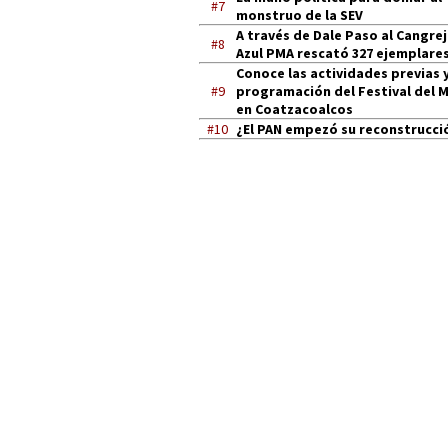
#7
monstruo de la SEV
A través de Dale Paso al Cangre
#8
Azul PMA rescató 327 ejemplares
Conoce las actividades previas y
#9
programación del Festival del 
en Coatzacoalcos
#10
¿El PAN empezó su reconstrucci