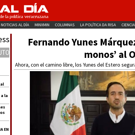
NOTICIAS AL DÍA
MINXMIN
COLUMNAS
LA POLÍTICA DA RISA
CIENCIA
ess
Fernando Yunes Márquez l
monos’ al 
UTO
Ahora, con el camino libre, los Yunes del Estero segu
al
 a la
nes
dos
A EN