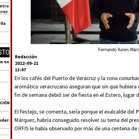
entro
cruz
lla
Fernando Yunes Márq
STO
Redacción
um en
2022-09-21
13:47
En los cafés del Puerto de Veracruz y la zona conurbad
aromático veracruzano aseguran que sin que hubiera c
fin de semana debió ser de fiesta en el Estero, lugar d
ACIÓN
El festejo, se comenta, sería porque el exalcalde del
Márquez, habría conseguido resolver su tema del pres
udar:
ORFIS le había observado por más de una centena de 