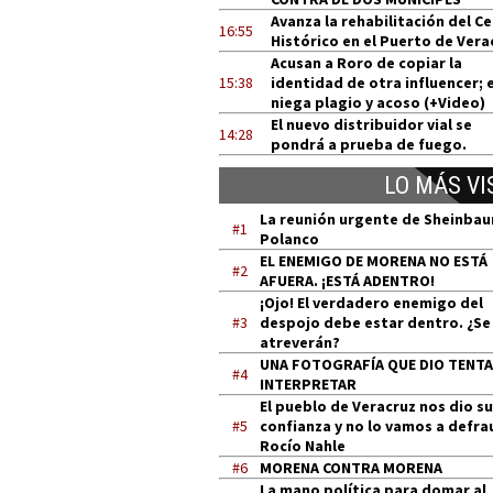
Avanza la rehabilitación del C
16:55
Histórico en el Puerto de Vera
Acusan a Roro de copiar la
15:38
identidad de otra influencer; e
niega plagio y acoso (+Video)
El nuevo distribuidor vial se
14:28
pondrá a prueba de fuego.
LO MÁS VI
La reunión urgente de Sheinba
#1
Polanco
EL ENEMIGO DE MORENA NO ESTÁ
#2
AFUERA. ¡ESTÁ ADENTRO!
¡Ojo! El verdadero enemigo del
#3
despojo debe estar dentro. ¿Se
atreverán?
UNA FOTOGRAFÍA QUE DIO TENT
#4
INTERPRETAR
El pueblo de Veracruz nos dio su
#5
confianza y no lo vamos a defra
Rocío Nahle
#6
MORENA CONTRA MORENA
La mano política para domar al