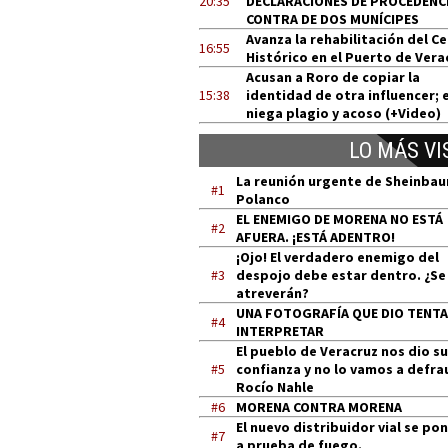
20:35
DECLARACIONES DE PROCEDENCI
CONTRA DE DOS MUNÍCIPES
Avanza la rehabilitación del C
16:55
Histórico en el Puerto de Vera
Acusan a Roro de copiar la
15:38
identidad de otra influencer; e
niega plagio y acoso (+Video)
LO MÁS VI
La reunión urgente de Sheinba
#1
Polanco
EL ENEMIGO DE MORENA NO ESTÁ
#2
AFUERA. ¡ESTÁ ADENTRO!
¡Ojo! El verdadero enemigo del
#3
despojo debe estar dentro. ¿Se
atreverán?
UNA FOTOGRAFÍA QUE DIO TENT
#4
INTERPRETAR
El pueblo de Veracruz nos dio su
#5
confianza y no lo vamos a defra
Rocío Nahle
#6
MORENA CONTRA MORENA
El nuevo distribuidor vial se po
#7
a prueba de fuego.