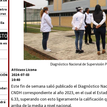
A EN
entro
cruz
lla
STO
um en
Diagnóstico Nacional de Supervisión P
Atticuss Licona
2024-07-03
ACIÓN
10:40
Este fin de semana salió publicado el Diagnóstico Nac
udar:
CNDH correspondiente al año 2023, en el cual el Estad
6.33, superando con esto ligeramente la calificación
ndrá
arriba de la media a nivel nacional.