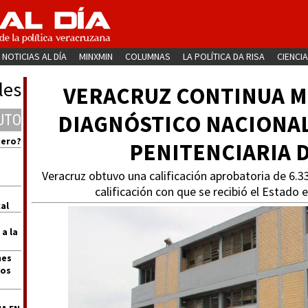
NOTICIAS AL DÍA
MINXMIN
COLUMNAS
LA POLÍTICA DA RISA
CIENCIA
les
VERACRUZ CONTINUA M
DIAGNÓSTICO NACIONAL
UTO
uero?
PENITENCIARIA 
Veracruz obtuvo una calificación aprobatoria de 6.33
calificación con que se recibió el Estado 
al
 a la
nes
dos