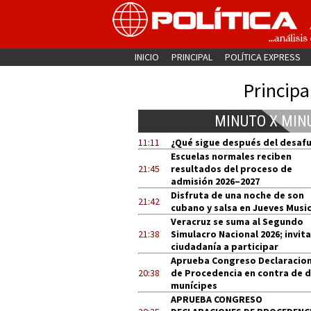
INICIO
PRINCIPAL
POLÍTICA EXPRESS
Principa
MINUTO X MIN
11:11
¿Qué sigue después del desaf
Escuelas normales reciben
21:45
resultados del proceso de
admisión 2026–2027
Disfruta de una noche de son
21:42
cubano y salsa en Jueves Music
Veracruz se suma al Segundo
21:38
Simulacro Nacional 2026; invita
ciudadanía a participar
Aprueba Congreso Declaracio
20:38
de Procedencia en contra de 
munícipes
APRUEBA CONGRESO