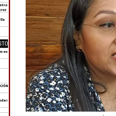
entro
cruz
lla
STO
um en
ACIÓN
udar: