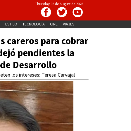
Thursday 06 de August de 2026
ESTILO
TECNOLOGÍA
CINE
VIAJES
s careros para cobrar
dejó pendientes la
 de Desarrollo
ten los intereses: Teresa Carvajal