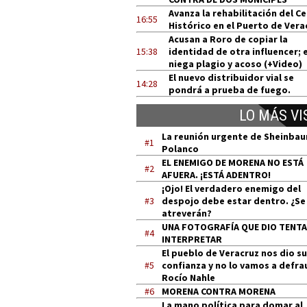
Avanza la rehabilitación del C
16:55
Histórico en el Puerto de Vera
Acusan a Roro de copiar la
15:38
identidad de otra influencer; e
niega plagio y acoso (+Video)
El nuevo distribuidor vial se
14:28
pondrá a prueba de fuego.
LO MÁS VI
La reunión urgente de Sheinba
#1
Polanco
EL ENEMIGO DE MORENA NO ESTÁ
#2
AFUERA. ¡ESTÁ ADENTRO!
¡Ojo! El verdadero enemigo del
#3
despojo debe estar dentro. ¿Se
atreverán?
UNA FOTOGRAFÍA QUE DIO TENT
#4
INTERPRETAR
El pueblo de Veracruz nos dio su
#5
confianza y no lo vamos a defra
Rocío Nahle
#6
MORENA CONTRA MORENA
La mano política para domar al