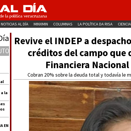
NOTICIAS AL DÍA
MINXMIN
COLUMNAS
LA POLÍTICA DA RISA
CIENCIA
Día
Revive el INDEP a despacho
créditos del campo que 
UTO
Financiera Nacional
Cobran 20% sobre la deuda total y todavía le me
al
 a la
nes
dos
A EN