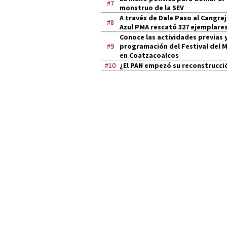
#7
monstruo de la SEV
A través de Dale Paso al Cangre
#8
Azul PMA rescató 327 ejemplares
Conoce las actividades previas y
#9
programación del Festival del 
en Coatzacoalcos
#10
¿El PAN empezó su reconstrucci