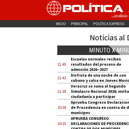
INICIO
PRINCIPAL
POLÍTICA EXPRESS
Noticias al 
MINUTO X MIN
Escuelas normales reciben
21:45
resultados del proceso de
admisión 2026–2027
Disfruta de una noche de son
21:42
cubano y salsa en Jueves Music
Veracruz se suma al Segundo
21:38
Simulacro Nacional 2026; invita
ciudadanía a participar
Aprueba Congreso Declaracio
20:38
de Procedencia en contra de 
munícipes
APRUEBA CONGRESO
20:35
DECLARACIONES DE PROCEDENCI
CONTRA DE DOS MUNÍCIPES