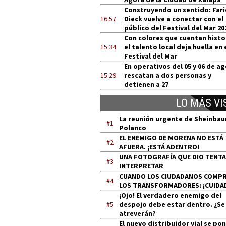
Construyendo un sentido: Far
16:57
Dieck vuelve a conectar con el
público del Festival del Mar 20
Con colores que cuentan histo
15:34
el talento local deja huella en 
Festival del Mar
En operativos del 05 y 06 de a
15:29
rescatan a dos personas y
detienen a 27
LO MÁS VI
La reunión urgente de Sheinba
#1
Polanco
EL ENEMIGO DE MORENA NO ESTÁ
#2
AFUERA. ¡ESTÁ ADENTRO!
UNA FOTOGRAFÍA QUE DIO TENT
#3
INTERPRETAR
CUANDO LOS CIUDADANOS COMP
#4
LOS TRANSFORMADORES: ¡CUIDA
¡Ojo! El verdadero enemigo del
#5
despojo debe estar dentro. ¿Se
atreverán?
El nuevo distribuidor vial se po