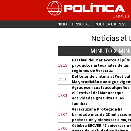
INICIO
PRINCIPAL
POLÍTICA EXPRESS
Noticias al 
MINUTO X MIN
Festival del Mar acerca al públ
19:15
productos artesanales de las
regiones de Veracruz
Del telar de cintura al Festival
19:10
Mar, tradición que sigue vigen
Agradecen coatzacoalqueños
el Festival del Mar acerque
17:08
actividades gratuitas a las
familias
Veracruzana Protegida ha
17:04
brindado más de 28 mil accion
protección y bienestar a muje
Celebra SECVER 47 aniversario 
17:00
Ágora de la Ciudad de Xalapa