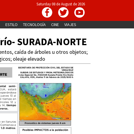
Saturday 08 de August de 2026
ESTILO
TECNOLOGÍA
CINE
VIAJES
 frío- SURADA-NORTE
ntos, caída de árboles u otros objetos;
gicos; oleaje elevado