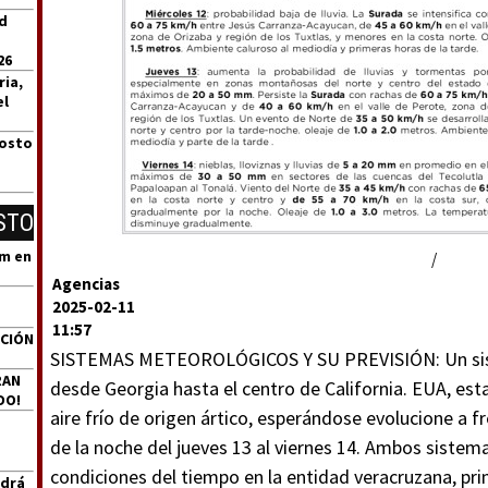
id
26
ria,
el
gosto
STO
um en
/
Agencias
2025-02-11
11:57
ACIÓN
SISTEMAS METEOROLÓGICOS Y SU PREVISIÓN: Un sist
RAN
desde Georgia hasta el centro de California. EUA, est
DO!
aire frío de origen ártico, esperándose evolucione a fr
de la noche del jueves 13 al viernes 14. Ambos sistem
condiciones del tiempo en la entidad veracruzana, p
ndrá