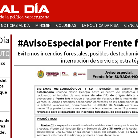
NOTICIAS AL DÍA
MINXMIN
COLUMNAS
LA POLÍTICA DA RISA
CIENCIA
Día
#AvisoEspecial por Frente
UTO
Evitemos incendios forestales; posibles destechamie
interrupción de servicios; estraté
ico
 del
te
 que
es de
res
del