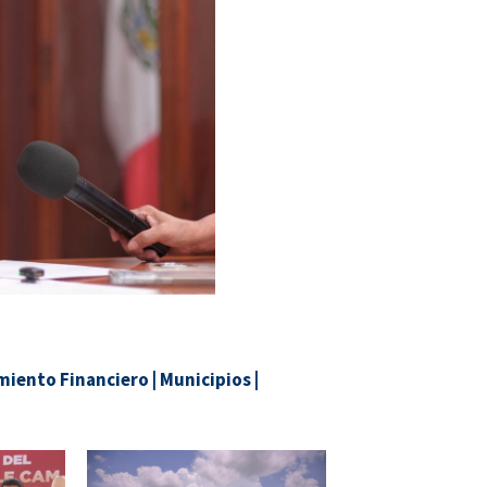
iento Financiero
|
Municipios
|