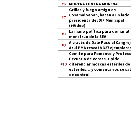
#6
MORENA CONTRA MORENA
Grillas y fuego amigo en
Cosamaloapan, hacen a un lado 
#7
presidenta del DIF Municipal
(+Video)
La mano política para domar al
#8
monstruo de la SEV
A través de Dale Paso al Cangre
#9
Azul PMA rescató 327 ejemplares
Comité para Fomento y Protecc
Pecuaria de Veracruz pide
#10
diferenciar moscas estériles de
estériles… y comentarios se sa
de control