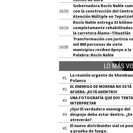
Gobernadora Rocío Nahle cum
16:50
con la construcción del Centro
Atención Múltiple en Tepetzin
Rocío Nahle entrega 33 kilóme
16:16
completamente rehabilitados
la carretera Álamo–Tihuatlán
Transformación con justicia so
mil 800 personas de siete
16:05
municipios reciben Apoyo a la
Palabra: Rocío Nahle
LO MÁS VI
La reunión urgente de Sheinba
#1
Polanco
EL ENEMIGO DE MORENA NO ESTÁ
#2
AFUERA. ¡ESTÁ ADENTRO!
UNA FOTOGRAFÍA QUE DIO TENT
#3
INTERPRETAR
¡Ojo! El verdadero enemigo del
#4
despojo debe estar dentro. ¿Se
atreverán?
El nuevo distribuidor vial se po
#5
a prueba de fuego.