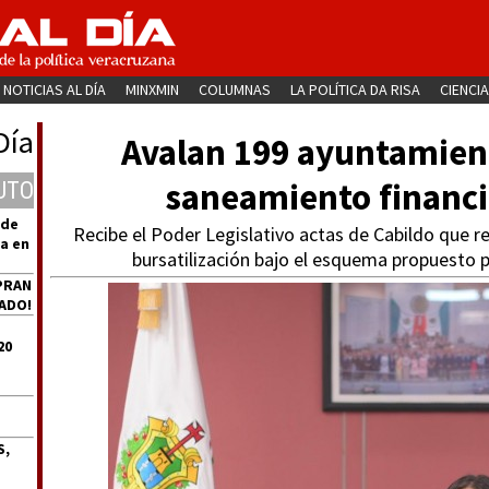
NOTICIAS AL DÍA
MINXMIN
COLUMNAS
LA POLÍTICA DA RISA
CIENCIA
Día
Avalan 199 ayuntamient
saneamiento financi
UTO
 de
Recibe el Poder Legislativo actas de Cabildo que re
a en
bursatilización bajo el esquema propuesto 
PRAN
ADO!
20
S,