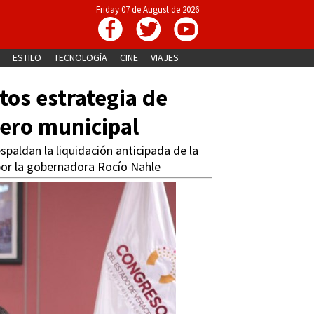
Friday 07 de August de 2026
ESTILO
TECNOLOGÍA
CINE
VIAJES
os estrategia de
ero municipal
spaldan la liquidación anticipada de la
por la gobernadora Rocío Nahle