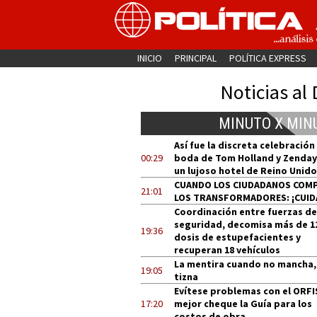
INICIO
PRINCIPAL
POLÍTICA EXPRESS
Noticias al 
MINUTO X MIN
Así fue la discreta celebración
00:29
boda de Tom Holland y Zenday
un lujoso hotel de Reino Unido
CUANDO LOS CIUDADANOS COM
21:01
LOS TRANSFORMADORES: ¡CUID
Coordinación entre fuerzas de
seguridad, decomisa más de 1
19:36
dosis de estupefacientes y
recuperan 18 vehículos
La mentira cuando no mancha,
19:05
tizna
Evítese problemas con el ORFI
17:20
mejor cheque la Guía para los
costos de obra