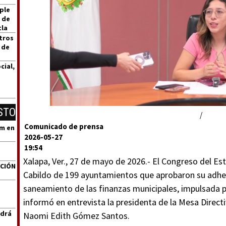
ple
 de
tla
tros
 de
cial,
STO
/
Comunicado de prensa
um en
2026-05-27
19:54
Xalapa, Ver., 27 de mayo de 2026.- El Congreso del Est
ACIÓN
Cabildo de 199 ayuntamientos que aprobaron su adhesi
saneamiento de las finanzas municipales, impulsada p
informó en entrevista la presidenta de la Mesa Directi
ndrá
Naomi Edith Gómez Santos.